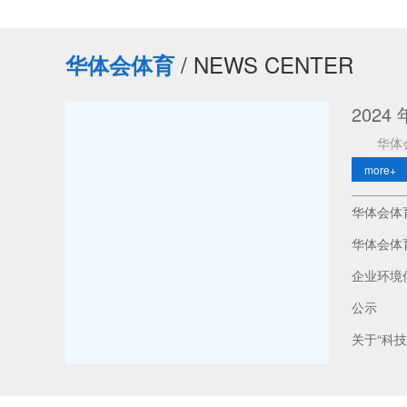
/ NEWS CENTER
华体会体育
202
华体
more+
华体会体育
业环境信
华体会体
厂” 实
企业环境
公示
关于“科
公司荣获绵