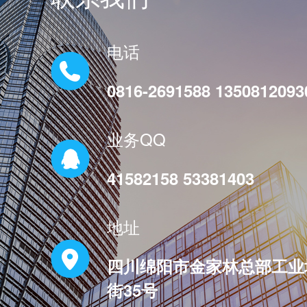
电话
0816-2691588 1350812093
业务QQ
41582158 53381403
地址
四川绵阳市金家林总部工业
街35号