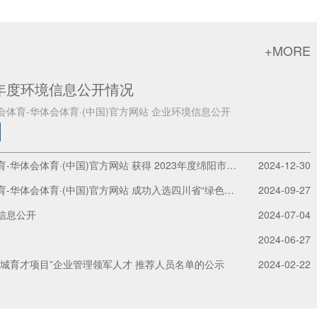
+MORE
4 年度环境信息公开情况
会体育-华体会体育·(中国)官方网站 企业环境信息公开
-华体会体育·(中国)官方网站 获得 2023年度绵阳市企
2024-12-30
用评价“环保诚信企业”称号
育-华体会体育·(中国)官方网站 成功入选四川省“绿色工
2024-09-27
现包装印刷绿色化，助力新质生产力提升
信息公开
2024-07-04
2024-06-27
技城育才项目”企业管理领军人才 推荐人员名单的公示
2024-02-22
阳市2018年度优秀印刷企业
绵阳教育印刷厂荣获“优秀印刷企业”