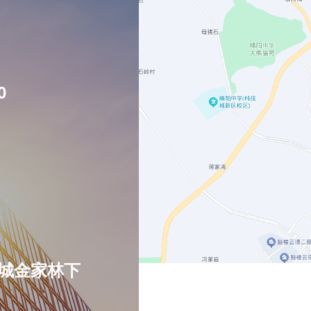
0
城金家林下