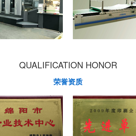
QUALIFICATION HONOR
荣誉资质